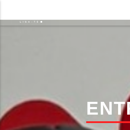
NOTÍCIAS
EVENTO
FAIXA 
ON FM
TÍT
LIGA-TE
ARTIS
ENT