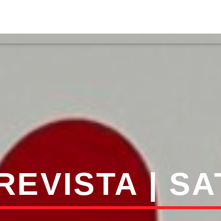
S
VÍDEOS
TORRES VEDRAS
CONT
ATUAL
ULO
TA
REVISTA | SA