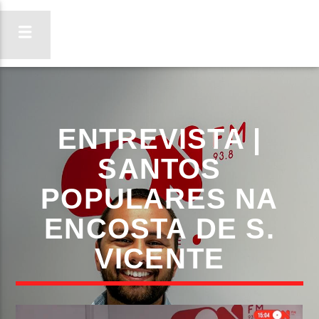
ON FM
ENTREVISTA |
LIGA-TE
SANTOS
POPULARES NA
ENCOSTA DE S.
VICENTE