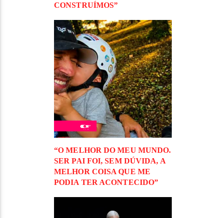
CONSTRUÍMOS”
“O MELHOR DO MEU MUNDO.
SER PAI FOI, SEM DÚVIDA, A
MELHOR COISA QUE ME
PODIA TER ACONTECIDO”