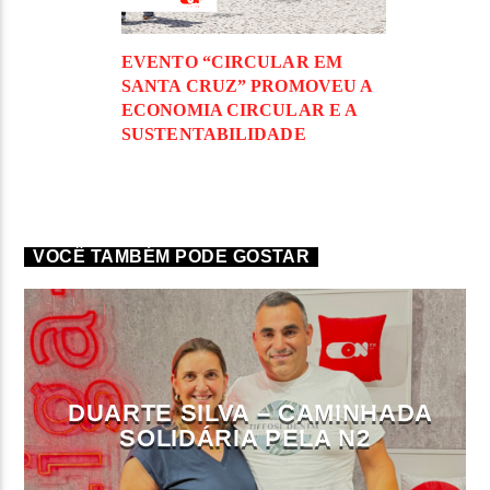
EVENTO “CIRCULAR EM
SANTA CRUZ” PROMOVEU A
ECONOMIA CIRCULAR E A
SUSTENTABILIDADE
VOCÊ TAMBÉM PODE GOSTAR
DUARTE SILVA – CAMINHADA
SOLIDÁRIA PELA N2