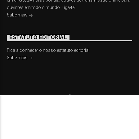
em direto, 24 horas por dia, através de transmissão online para
ouvintes em todo o mundo. Liga-te!
Sabe mais
ESTATUTO EDITORIAL
Fica a conhecer o nosso estatuto editorial
Sabe mais
© 2023 On Fm, Todos os direitos reservados. Por
Slingshot
NOTÍCIAS
EVENTOS
VÍDEOS
CONTACTOS