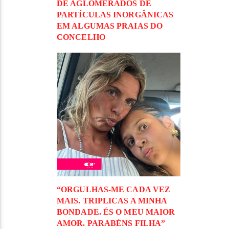
DE AGLOMERADOS DE
PARTÍCULAS INORGÂNICAS
EM ALGUMAS PRAIAS DO
CONCELHO
“ORGULHAS-ME CADA VEZ
MAIS. TRIPLICAS A MINHA
BONDADE. ÉS O MEU MAIOR
AMOR. PARABÉNS FILHA”