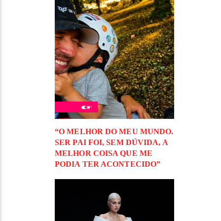
“O MELHOR DO MEU MUNDO.
SER PAI FOI, SEM DÚVIDA, A
MELHOR COISA QUE ME
PODIA TER ACONTECIDO”