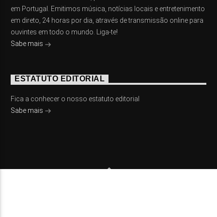
em Portugal. Emitimos música, notícias locais e entretenimento
em direto, 24 horas por dia, através de transmissão online para
ouvintes em todo o mundo. Liga-te!
Sabe mais
ESTATUTO EDITORIAL
Fica a conhecer o nosso estatuto editorial
Sabe mais
© 2023 On Fm, Todos os direitos reservados. Por
Slingshot
NOTÍCIAS
EVENTOS
VÍDEOS