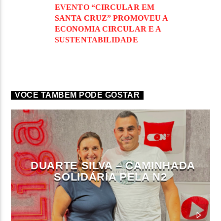
EVENTO “CIRCULAR EM
SANTA CRUZ” PROMOVEU A
ECONOMIA CIRCULAR E A
SUSTENTABILIDADE
VOCÊ TAMBÉM PODE GOSTAR
DUARTE SILVA – CAMINHADA
SOLIDÁRIA PELA N2