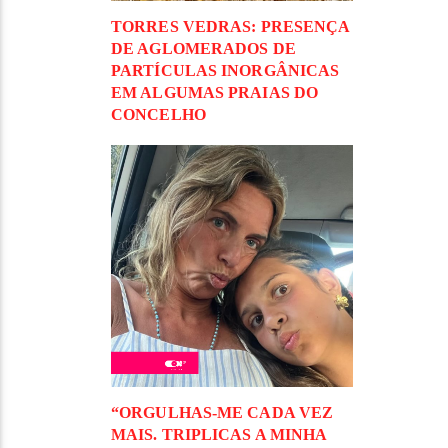
TORRES VEDRAS: PRESENÇA
DE AGLOMERADOS DE
PARTÍCULAS INORGÂNICAS
EM ALGUMAS PRAIAS DO
CONCELHO
“ORGULHAS-ME CADA VEZ
MAIS. TRIPLICAS A MINHA