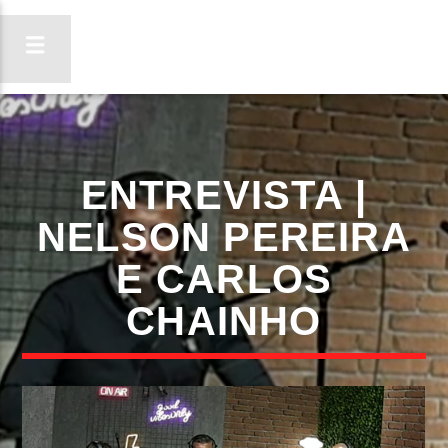
ON FM
ENTREVISTA |
LIGA-TE
NELSON PEREIRA
E CARLOS
CHAINHO