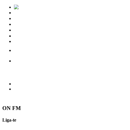
Notícias
Eventos
Vídeos
Torres Vedras
Contactos
ON FM
Liga-te