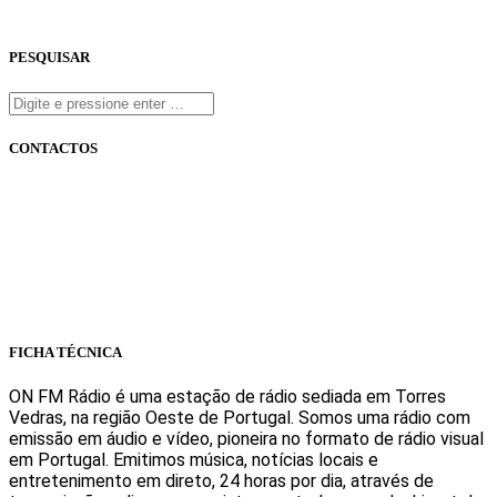
PESQUISAR
CONTACTOS
onfm.pt
261 322 318
geral@onfm.pt
Rua Ana Maria Bastos, Bloco 1, Lojas 7 e 8 - Torres Vedras
FICHA TÉCNICA
ON FM Rádio é uma estação de rádio sediada em Torres
Vedras, na região Oeste de Portugal. Somos uma rádio com
emissão em áudio e vídeo, pioneira no formato de rádio visual
em Portugal. Emitimos música, notícias locais e
entretenimento em direto, 24 horas por dia, através de