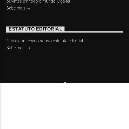
ouvintes em todo o mundo. Liga-te!
Sabe mais
ESTATUTO EDITORIAL
Fica a conhecer o nosso estatuto editorial
Sabe mais
© 2023 On Fm, Todos os direitos reservados. Por
Slingshot
NOTÍCIAS
EVENTOS
VÍDEOS
CONTACTOS