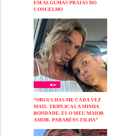
EM ALGUMAS PRAIAS DO
CONCELHO
“ORGULHAS-ME CADA VEZ
MAIS. TRIPLICAS A MINHA
BONDADE. ÉS O MEU MAIOR
AMOR. PARABÉNS FILHA”