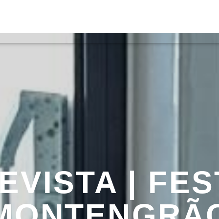
S
VÍDEOS
TORRES VEDRAS
CONT
ATUAL
ULO
TA
EVISTA | FES
MONTENGRÃ