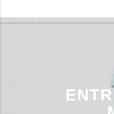
NOTÍCIAS
EVENTO
FAIXA 
ON FM
TÍT
LIGA-TE
ARTIS
ENTR