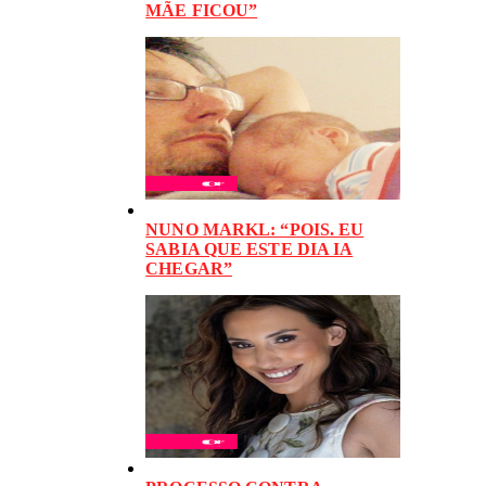
MÃE FICOU”
NUNO MARKL: “POIS. EU
SABIA QUE ESTE DIA IA
CHEGAR”