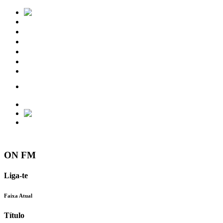
Notícias
Eventos
Vídeos
Torres Vedras
Contactos
ON FM
Liga-te
Faixa Atual
Título