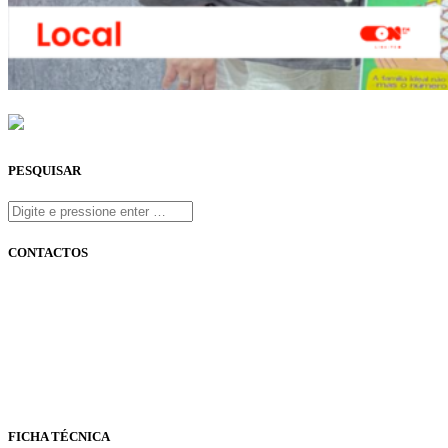
PESQUISAR
CONTACTOS
onfm.pt
261 322 318
geral@onfm.pt
Rua Ana Maria Bastos, Bloco 1, Lojas 7 e 8 - Torres Vedras
FICHA TÉCNICA