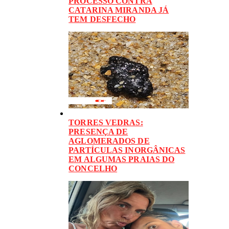
PROCESSO CONTRA
CATARINA MIRANDA JÁ
TEM DESFECHO
TORRES VEDRAS:
PRESENÇA DE
AGLOMERADOS DE
PARTÍCULAS INORGÂNICAS
EM ALGUMAS PRAIAS DO
CONCELHO