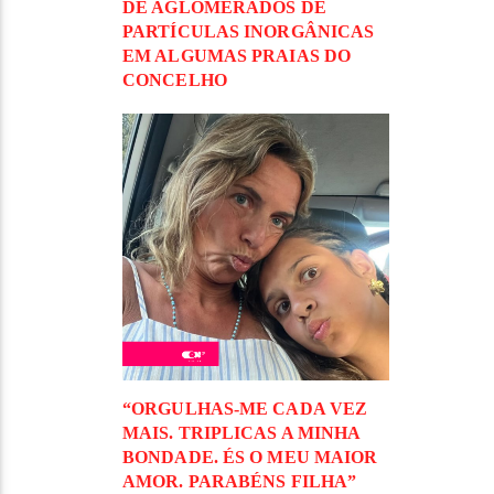
DE AGLOMERADOS DE
PARTÍCULAS INORGÂNICAS
EM ALGUMAS PRAIAS DO
CONCELHO
“ORGULHAS-ME CADA VEZ
MAIS. TRIPLICAS A MINHA
BONDADE. ÉS O MEU MAIOR
AMOR. PARABÉNS FILHA”