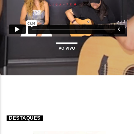
FAIXA ATUAL
TÍTULO
ARTISTA
AO VIVO
ON FM
DESTAQUES