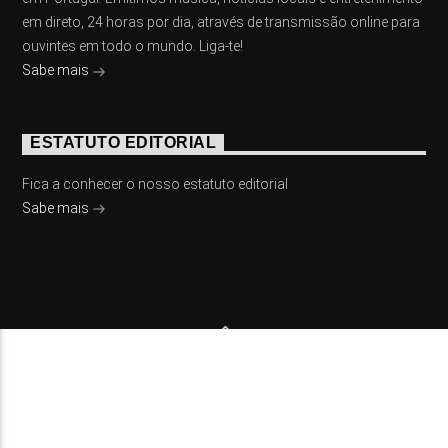
em direto, 24 horas por dia, através de transmissão online para
ouvintes em todo o mundo. Liga-te!
Sabe mais
ESTATUTO EDITORIAL
Fica a conhecer o nosso estatuto editorial
Sabe mais
© 2023 On Fm, Todos os direitos reservados. Por
Slingshot
NOTÍCIAS
EVENTOS
VÍDEOS
CONTACTOS