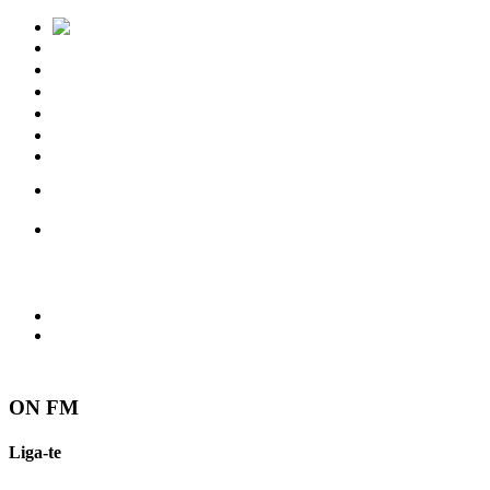
Notícias
Eventos
Vídeos
Torres Vedras
Contactos
ON FM
Liga-te