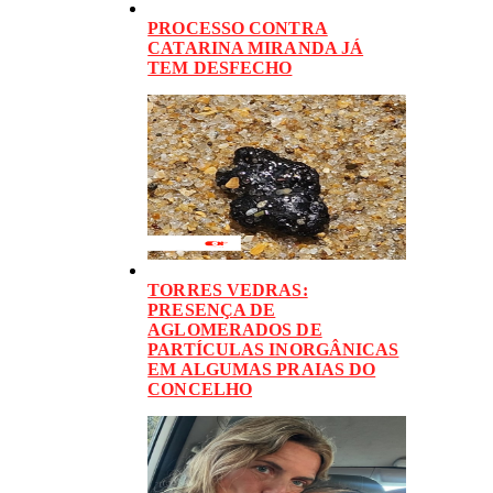
PROCESSO CONTRA
CATARINA MIRANDA JÁ
TEM DESFECHO
TORRES VEDRAS:
PRESENÇA DE
AGLOMERADOS DE
PARTÍCULAS INORGÂNICAS
EM ALGUMAS PRAIAS DO
CONCELHO