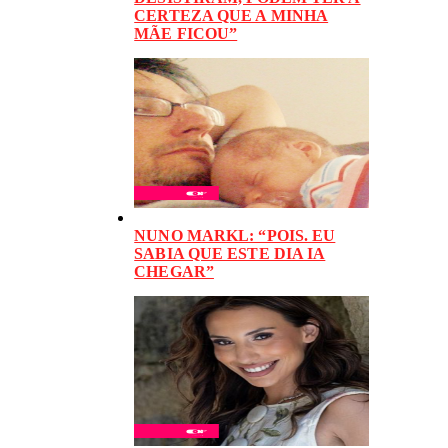
CERTEZA QUE A MINHA
MÃE FICOU”
NUNO MARKL: “POIS. EU
SABIA QUE ESTE DIA IA
CHEGAR”