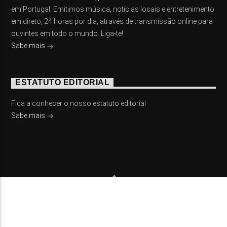
em Portugal. Emitimos música, notícias locais e entretenimento
em direto, 24 horas por dia, através de transmissão online para
ouvintes em todo o mundo. Liga-te!
Sabe mais
ESTATUTO EDITORIAL
Fica a conhecer o nosso estatuto editorial
Sabe mais
© 2023 On Fm, Todos os direitos reservados. Por
Slingshot
NOTÍCIAS
EVENTOS
VÍDEOS