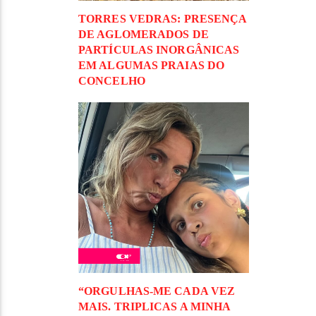
TORRES VEDRAS: PRESENÇA
DE AGLOMERADOS DE
PARTÍCULAS INORGÂNICAS
EM ALGUMAS PRAIAS DO
CONCELHO
“ORGULHAS-ME CADA VEZ
MAIS. TRIPLICAS A MINHA