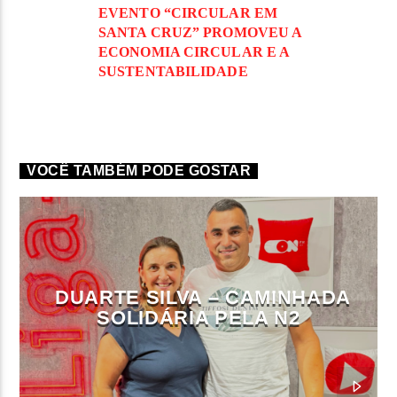
EVENTO “CIRCULAR EM
SANTA CRUZ” PROMOVEU A
ECONOMIA CIRCULAR E A
SUSTENTABILIDADE
VOCÊ TAMBÉM PODE GOSTAR
DUARTE SILVA – CAMINHADA
SOLIDÁRIA PELA N2