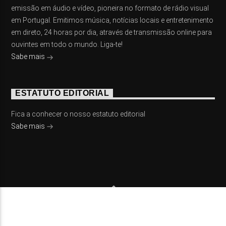
emissão em áudio e vídeo, pioneira no formato de rádio visual
em Portugal. Emitimos música, notícias locais e entretenimento
em direto, 24 horas por dia, através de transmissão online para
ouvintes em todo o mundo. Liga-te!
Sabe mais
ESTATUTO EDITORIAL
Fica a conhecer o nosso estatuto editorial
Sabe mais
© 2023 On Fm, Todos os direitos reservados. Por
Slingshot