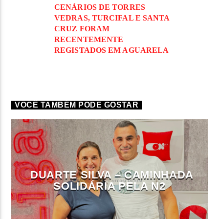
CENÁRIOS DE TORRES
VEDRAS, TURCIFAL E SANTA
CRUZ FORAM
RECENTEMENTE
REGISTADOS EM AGUARELA
VOCÊ TAMBÉM PODE GOSTAR
DUARTE SILVA – CAMINHADA
SOLIDÁRIA PELA N2