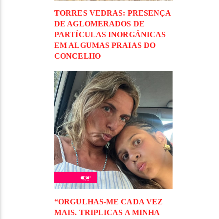
TORRES VEDRAS: PRESENÇA
DE AGLOMERADOS DE
PARTÍCULAS INORGÂNICAS
EM ALGUMAS PRAIAS DO
CONCELHO
“ORGULHAS-ME CADA VEZ
MAIS. TRIPLICAS A MINHA