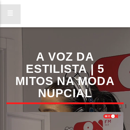
ON FM
A VOZ DA
LIGA-TE
ESTILISTA | 5
MITOS NA MODA
NUPCIAL