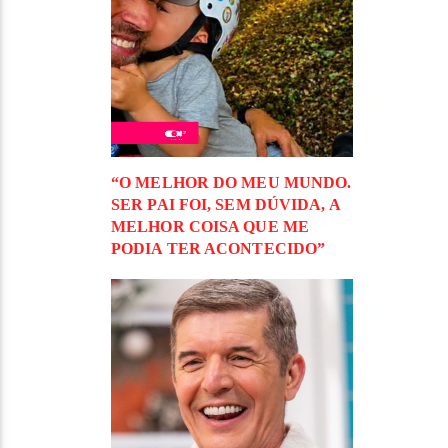
“O MELHOR DO MEU MUNDO.
SER PAI FOI, SEM DÚVIDA, A
MELHOR COISA QUE ME
PODIA TER ACONTECIDO”