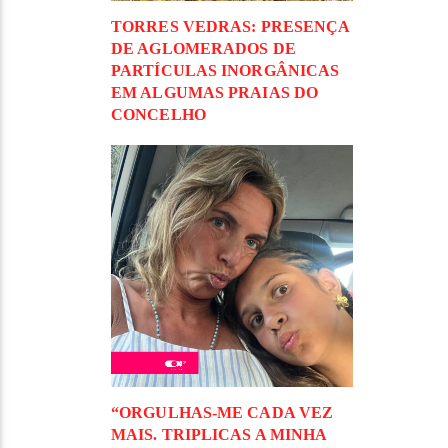
TORRES VEDRAS: PRESENÇA
DE AGLOMERADOS DE
PARTÍCULAS INORGÂNICAS
EM ALGUMAS PRAIAS DO
CONCELHO
“ORGULHAS-ME CADA VEZ
MAIS. TRIPLICAS A MINHA