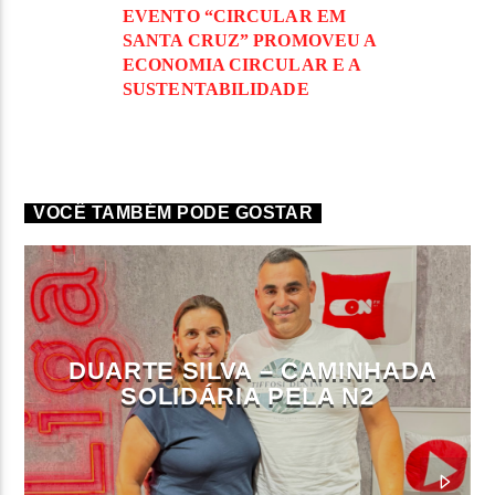
EVENTO “CIRCULAR EM
SANTA CRUZ” PROMOVEU A
ECONOMIA CIRCULAR E A
SUSTENTABILIDADE
VOCÊ TAMBÉM PODE GOSTAR
DUARTE SILVA – CAMINHADA
SOLIDÁRIA PELA N2