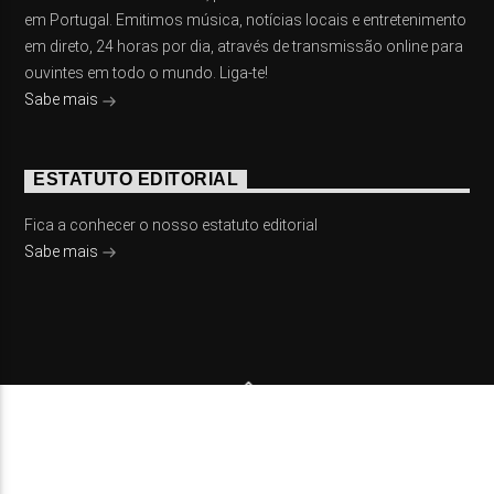
em Portugal. Emitimos música, notícias locais e entretenimento
em direto, 24 horas por dia, através de transmissão online para
ouvintes em todo o mundo. Liga-te!
Sabe mais
ESTATUTO EDITORIAL
Fica a conhecer o nosso estatuto editorial
Sabe mais
© 2023 On Fm, Todos os direitos reservados. Por
Slingshot
NOTÍCIAS
EVENTOS
VÍDEOS