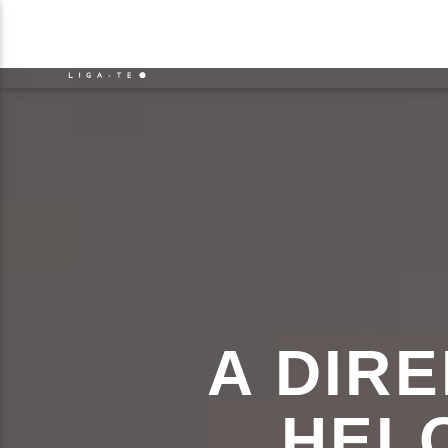
NOTÍCIAS
EVENTO
FAIXA 
ON FM
TÍT
LIGA-TE
ARTIS
A DIR
HELO