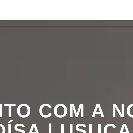
S
VÍDEOS
TORRES VEDRAS
CONT
ATUAL
ULO
TA
EITO COM A N
ÍSA | USUC