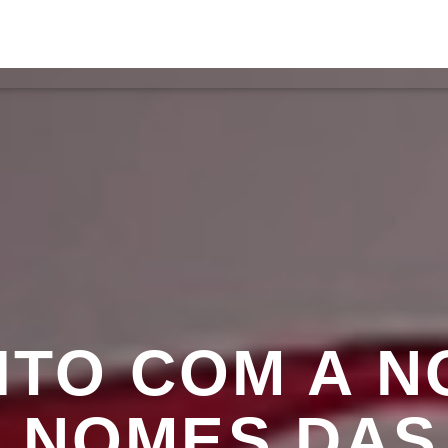
S
VÍDEOS
TORRES VEDRAS
CONT
ATUAL
ULO
TA
EITO COM A N
| NOMES DA