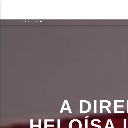
NOTÍCIAS
EVENTO
FAIXA 
ON FM
TÍT
LIGA-TE
ARTIS
A DIR
HELOÍSA 