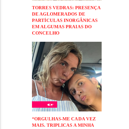
TORRES VEDRAS: PRESENÇA
DE AGLOMERADOS DE
PARTÍCULAS INORGÂNICAS
EM ALGUMAS PRAIAS DO
CONCELHO
“ORGULHAS-ME CADA VEZ
MAIS. TRIPLICAS A MINHA