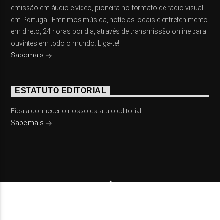
emissão em áudio e vídeo, pioneira no formato de rádio visual
em Portugal. Emitimos música, notícias locais e entretenimento
em direto, 24 horas por dia, através de transmissão online para
ouvintes em todo o mundo. Liga-te!
Sabe mais
ESTATUTO EDITORIAL
Fica a conhecer o nosso estatuto editorial
Sabe mais
© 2023 On Fm, Todos os direitos reservados. Por
Slingshot