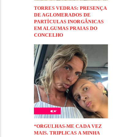
TORRES VEDRAS: PRESENÇA
DE AGLOMERADOS DE
PARTÍCULAS INORGÂNICAS
EM ALGUMAS PRAIAS DO
CONCELHO
“ORGULHAS-ME CADA VEZ
MAIS. TRIPLICAS A MINHA