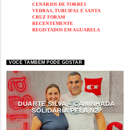
CENÁRIOS DE TORRES
VEDRAS, TURCIFAL E SANTA
CRUZ FORAM
RECENTEMENTE
REGISTADOS EM AGUARELA
VOCÊ TAMBÉM PODE GOSTAR
DUARTE SILVA – CAMINHADA
SOLIDÁRIA PELA N2