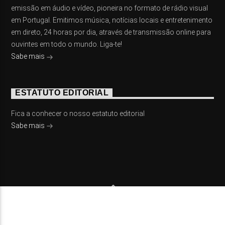
emissão em áudio e vídeo, pioneira no formato de rádio visual
em Portugal. Emitimos música, notícias locais e entretenimento
em direto, 24 horas por dia, através de transmissão online para
ouvintes em todo o mundo. Liga-te!
Sabe mais
ESTATUTO EDITORIAL
Fica a conhecer o nosso estatuto editorial
Sabe mais
© 2023 On Fm, Todos os direitos reservados. Por
Slingshot