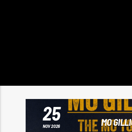
25
MO GILL
NOV 2026