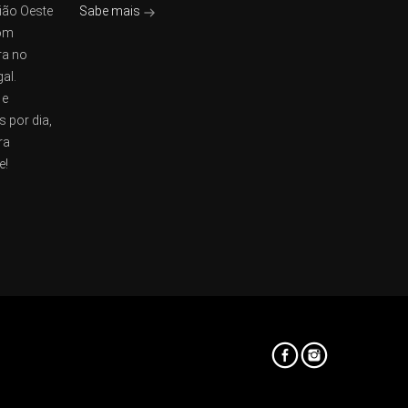
ião Oeste
Sabe mais
com
ra no
al.
 e
s por dia,
ra
e!