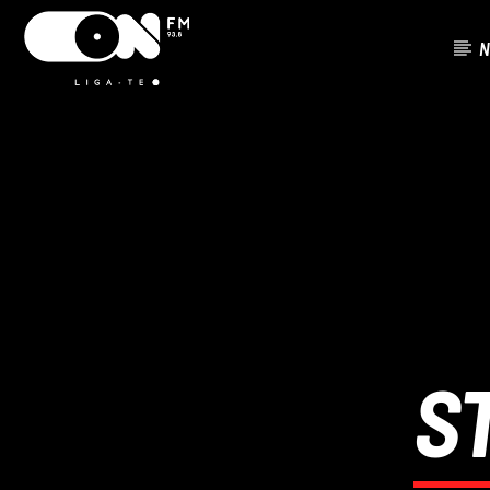
N
FAIXA ATU
ON FM
TÍTUL
LIGA-TE
ARTISTA
S