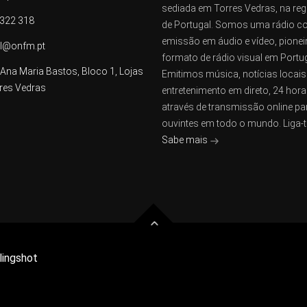
sediada em Torres Vedras, na reg
 322 318
de Portugal. Somos uma rádio 
emissão em áudio e vídeo, pionei
al@onfm.pt
formato de rádio visual em Portug
Ana Maria Bastos, Bloco 1, Lojas
Emitimos música, notícias locais
rres Vedras
entretenimento em direto, 24 hora
através de transmissão online pa
ouvintes em todo o mundo. Liga-t
Sabe mais
lingshot