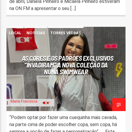
de abril, Daniela Pinheiro e Micaela Pinheiro estiveram
na ON FM a apresentar o seu […]
LOCAL
NOTÍCIAS
TORRES VEDRAS
AS CORES E OS PADRÕES EXCLUSIVOS
“INVADIRAM” A NOVA COLEÇÃO DA
NUNA SWIMWEAR
Maria Francisca
ABRIL 24, 2026
“Podem optar por fazer uma cuequinha mais cavada,
na parte cima de poder escolher copa, sem copa, há
sempre a opção de fazer a personalização”. Esta