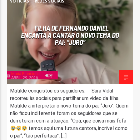
NOTÍCIAS
REDES SOCIAIS
FILHA DE FERNANDO DANIEL
ENCANTA A CANTAR O NOVO TEMA DO
PAI: “JURO”
Maria Francisca
ABRIL 29, 2026
Matilde conquistou os seguidores. Sara Vidal
recorreu às sociais para partilhar um video da filha
Matilde a interpretar o novo tema do pai, “Juro”. Quem
não ficou indiferente foram os seguidores que se
derreteram com a atuação: “Opá, que coisa mais fofa
temos aqui uma futura cantora, incrível como
o pai“; “tão perfeitaaa”; […]