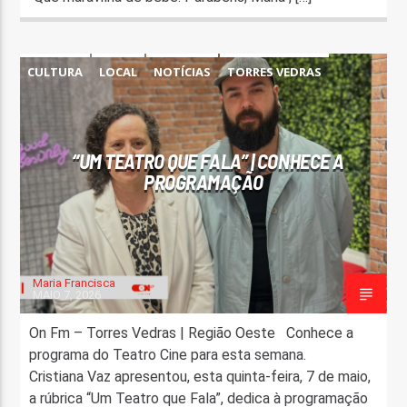
CULTURA
LOCAL
NOTÍCIAS
TORRES VEDRAS
“UM TEATRO QUE FALA” | CONHECE A
PROGRAMAÇÃO
Maria Francisca
MAIO 7, 2026
On Fm – Torres Vedras | Região Oeste Conhece a
programa do Teatro Cine para esta semana.
Cristiana Vaz apresentou, esta quinta-feira, 7 de maio,
a rúbrica “Um Teatro que Fala”, dedica à programação