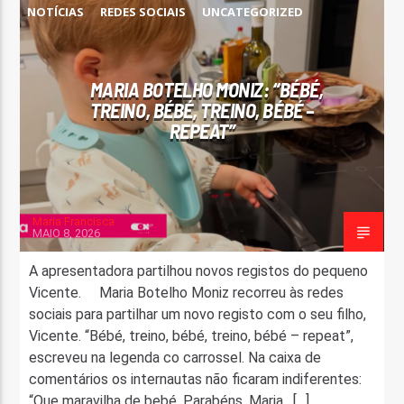
NOTÍCIAS
REDES SOCIAIS
UNCATEGORIZED
FAIXA ATUAL
TÍTULO
ARTISTA
MARIA BOTELHO MONIZ: “BÉBÉ,
TREINO, BÉBÉ, TREINO, BÉBÉ –
REPEAT”
Maria Francisca
ON FM
MAIO 8, 2026
A apresentadora partilhou novos registos do pequeno
Vicente. Maria Botelho Moniz recorreu às redes
sociais para partilhar um novo registo com o seu filho,
Vicente. “Bébé, treino, bébé, treino, bébé – repeat”,
escreveu na legenda co carrossel. Na caixa de
comentários os internautas não ficaram indiferentes:
“Que maravilha de bebé. Parabéns, Maria , […]