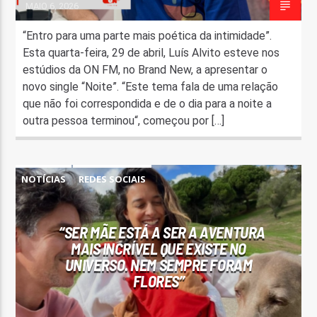
MAIO 6, 2026
“Entro para uma parte mais poética da intimidade”.
Esta quarta-feira, 29 de abril, Luís Alvito esteve nos
estúdios da ON FM, no Brand New, a apresentar o
novo single “Noite”. “Este tema fala de uma relação
que não foi correspondida e de o dia para a noite a
outra pessoa terminou“, começou por […]
NOTÍCIAS
REDES SOCIAIS
“SER MÃE ESTÁ A SER A AVENTURA
MAIS INCRÍVEL QUE EXISTE NO
UNIVERSO. NEM SEMPRE FORAM
FLORES”