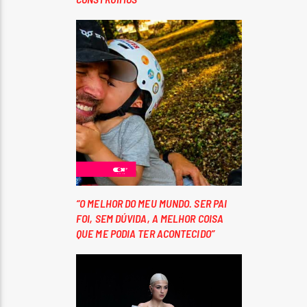
“O MELHOR DO MEU MUNDO. SER PAI
FOI, SEM DÚVIDA, A MELHOR COISA
QUE ME PODIA TER ACONTECIDO”