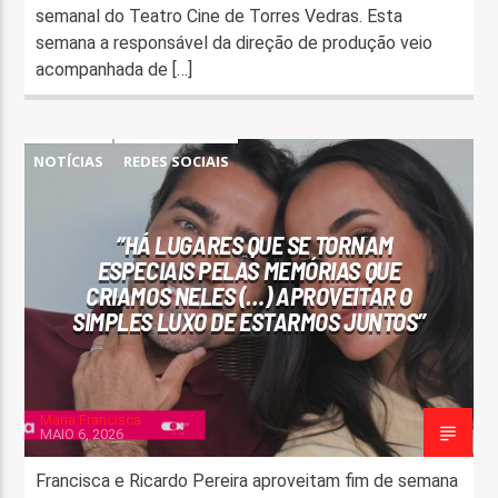
semanal do Teatro Cine de Torres Vedras. Esta
semana a responsável da direção de produção veio
acompanhada de […]
NOTÍCIAS
REDES SOCIAIS
“HÁ LUGARES QUE SE TORNAM
ESPECIAIS PELAS MEMÓRIAS QUE
CRIAMOS NELES (…) APROVEITAR O
SIMPLES LUXO DE ESTARMOS JUNTOS”
Maria Francisca
MAIO 6, 2026
Francisca e Ricardo Pereira aproveitam fim de semana