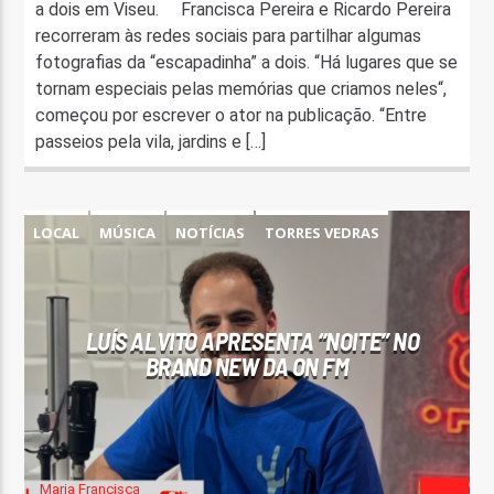
a dois em Viseu. Francisca Pereira e Ricardo Pereira
recorreram às redes sociais para partilhar algumas
fotografias da “escapadinha” a dois. “Há lugares que se
tornam especiais pelas memórias que criamos neles“,
começou por escrever o ator na publicação. “Entre
passeios pela vila, jardins e […]
LOCAL
MÚSICA
NOTÍCIAS
TORRES VEDRAS
LUÍS ALVITO APRESENTA “NOITE” NO
BRAND NEW DA ON FM
Maria Francisca