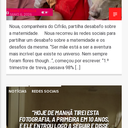
Maria Francisca
MAIO 6, 2026
Noua, companheira do Cifrão, partilha desabafo sobre
a maternidade. Noua recorreu às redes sociais para
partilhar um desabafo sobre a maternidade e os
desafios da mesma. “Ser mãe está a ser a aventura
mais incrível que existe no universo. Nem sempre
foram flores though…“, começou por escrever. “1.º
trimestre de treva, passava 98% […]
NOTÍCIAS
REDES SOCIAIS
“HOJE DE MANHÃ TIREI ESTA
FOTOGRAFIA, A PRIMEIRA EM 10 ANOS,
E ELE ENTROU LOGO A SEGUIR E DISSE