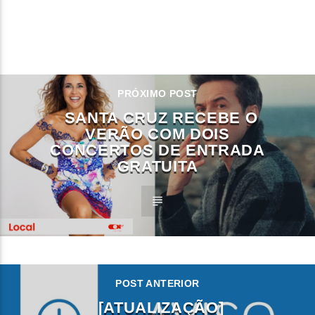
CONTINUE LENDO
PRÓXIMO POST
SANTA CRUZ RECEBE O
VERÃO COM DOIS
CONCERTOS DE ENTRADA
GRATUITA
POST ANTERIOR
[ATUALIZAÇÃO]