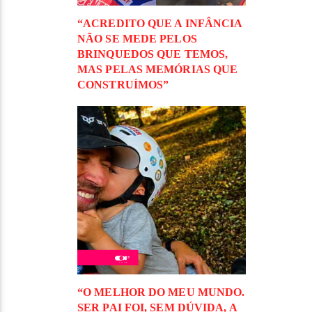
“ACREDITO QUE A INFÂNCIA
NÃO SE MEDE PELOS
BRINQUEDOS QUE TEMOS,
MAS PELAS MEMÓRIAS QUE
CONSTRUÍMOS”
“O MELHOR DO MEU MUNDO.
SER PAI FOI, SEM DÚVIDA, A