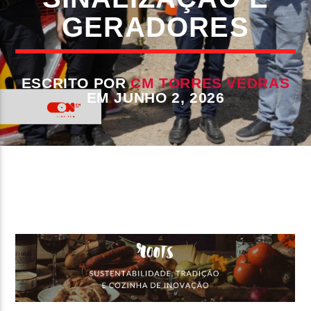
GERADORES
FAIXA ATUAL
TÍTULO
ARTISTA
ESCRITO POR
CM TORRES VEDRAS
EM JUNHO 2, 2026
ON FM