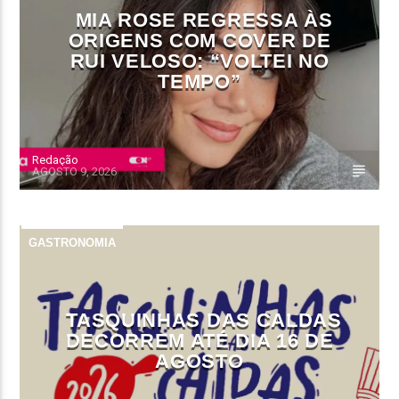
MIA ROSE REGRESSA ÀS
ORIGENS COM COVER DE
RUI VELOSO: “VOLTEI NO
TEMPO”
Redação
AGOSTO 9, 2026
GASTRONOMIA
TASQUINHAS DAS CALDAS
DECORREM ATÉ DIA 16 DE
AGOSTO