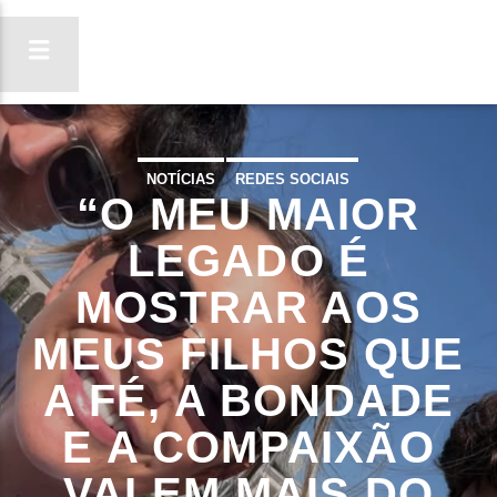
NOTÍCIAS
REDES SOCIAIS
“O MEU MAIOR
ON FM
LIGA-TE
LEGADO É
MOSTRAR AOS
MEUS FILHOS QUE
A FÉ, A BONDADE
E A COMPAIXÃO
VALEM MAIS DO