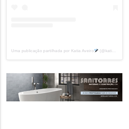
Uma publicação partilhada por Katia Aveiro
(@katiaaveirooficial)