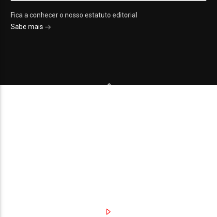
Fica a conhecer o nosso estatuto editorial
Sabe mais
© 2023 On Fm, Todos os direitos reservados. Por
Slingshot
NOTÍCIAS
EVENTOS
VÍDEOS
CONTACTOS