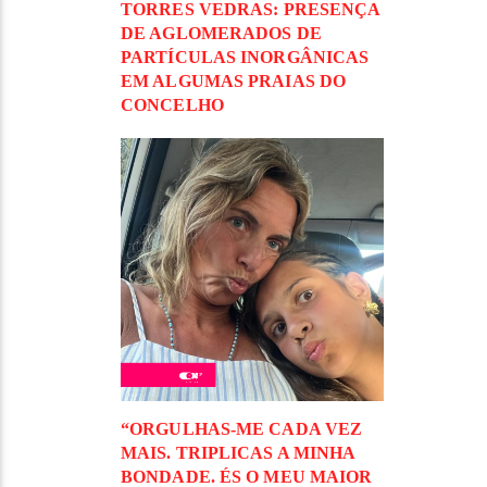
TORRES VEDRAS: PRESENÇA
DE AGLOMERADOS DE
PARTÍCULAS INORGÂNICAS
EM ALGUMAS PRAIAS DO
CONCELHO
“ORGULHAS-ME CADA VEZ
MAIS. TRIPLICAS A MINHA
BONDADE. ÉS O MEU MAIOR