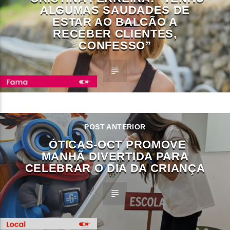
ALGUMAS SAUDADES DE
ESTAR AO BALCÃO A
RECEBER CLIENTES,
CONFESSO”
POST ANTERIOR
ÓTICAS-OCT PROMOVE
MANHÃ DIVERTIDA PARA
CELEBRAR O DIA DA CRIANÇA