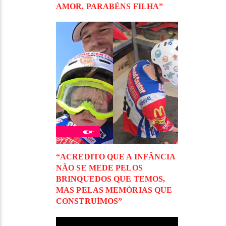
AMOR. PARABÉNS FILHA”
“ACREDITO QUE A INFÂNCIA
NÃO SE MEDE PELOS
BRINQUEDOS QUE TEMOS,
MAS PELAS MEMÓRIAS QUE
CONSTRUÍMOS”