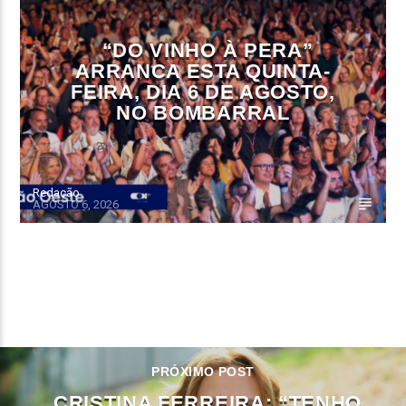
“DO VINHO À PERA”
ARRANCA ESTA QUINTA-
FEIRA, DIA 6 DE AGOSTO,
NO BOMBARRAL
Redação
AGOSTO 6, 2026
CONTINUE LENDO
PRÓXIMO POST
CRISTINA FERREIRA: “TENHO