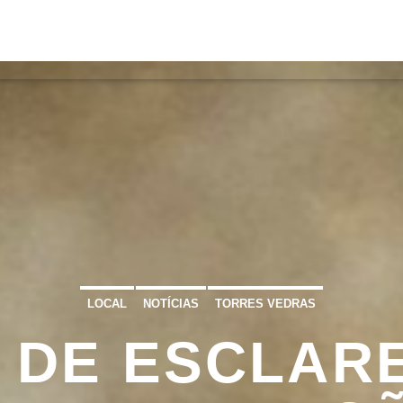
S
VÍDEOS
TORRES VEDRAS
CONT
ATUAL
ULO
TA
LOCAL
NOTÍCIAS
TORRES VEDRAS
 DE ESCLAR