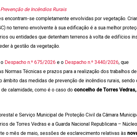
a
Prevenção de Incêndios Rurais
ões encontram-se completamente envolvidas por vegetação. Cria
) no terreno envolvente à sua edificação é a sua melhor proteç
uários ou entidades que detenham terrenos à volta de edifícios in
eder à gestão da vegetação.
 o
Despacho n.º 675/2026
e o
Despacho n.º 3440/2026
, que
 Normas Técnicas e prazos para a realização dos trabalhos de
no âmbito das medidas de prevenção de incêndios rurais, sendo 
o de calamidade, como é o caso do
concelho de Torres Vedras,
orestal e Serviço Municipal de Proteção Civil da Câmara Municip
rios de Torres Vedras e a Guarda Nacional Republicana – Núcle
te o mês de maio, sessões de esclarecimento relativas às
nov