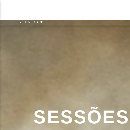
NOTÍCIAS
EVENTO
FAIXA 
ON FM
TÍT
LIGA-TE
ARTIS
SESSÕES