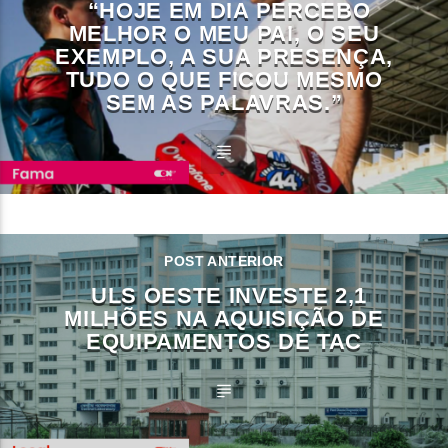
“HOJE EM DIA PERCEBO
MELHOR O MEU PAI, O SEU
EXEMPLO, A SUA PRESENÇA,
TUDO O QUE FICOU MESMO
SEM AS PALAVRAS.”
POST ANTERIOR
ULS OESTE INVESTE 2,1
MILHÕES NA AQUISIÇÃO DE
EQUIPAMENTOS DE TAC