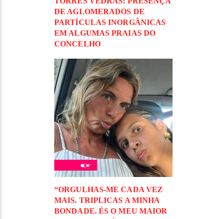
TORRES VEDRAS: PRESENÇA
DE AGLOMERADOS DE
PARTÍCULAS INORGÂNICAS
EM ALGUMAS PRAIAS DO
CONCELHO
“ORGULHAS-ME CADA VEZ
MAIS. TRIPLICAS A MINHA
BONDADE. ÉS O MEU MAIOR