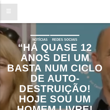
NOTÍCIAS
REDES SOCIAIS
“HÁ QUASE 12
ON FM
LIGA-TE
ANOS DEI UM
BASTA NUM CICLO
DE AUTO-
DESTRUIÇÃO!
HOJE SOU UM
HOMEM LIVRE!