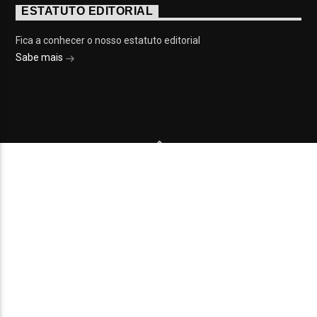
ESTATUTO EDITORIAL
Fica a conhecer o nosso estatuto editorial
Sabe mais
© 2023 On Fm, Todos os direitos reservados. Por
Slingshot
NOTÍCIAS
EVENTOS
VÍDEOS
CONTACTOS