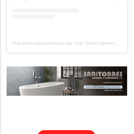
Uma publicação partilhada por Viver Sóbrio (@viver__sobrio)