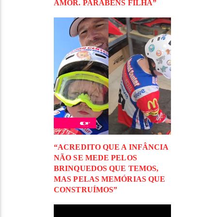
AMOR. PARABÉNS FILHA”
“ACREDITO QUE A INFÂNCIA
NÃO SE MEDE PELOS
BRINQUEDOS QUE TEMOS,
MAS PELAS MEMÓRIAS QUE
CONSTRUÍMOS”