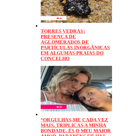
TORRES VEDRAS:
PRESENÇA DE
AGLOMERADOS DE
PARTÍCULAS INORGÂNICAS
EM ALGUMAS PRAIAS DO
CONCELHO
“ORGULHAS-ME CADA VEZ
MAIS. TRIPLICAS A MINHA
BONDADE. ÉS O MEU MAIOR