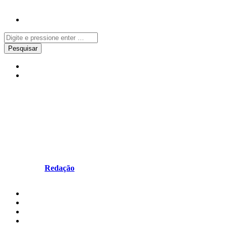
Local
Notícias
8ª edição do CENFIM Skills vai
realizar-se nos Núcleos de
Torres Vedras e Trofa
Escrito por
Redação
em Fevereiro 5, 2026