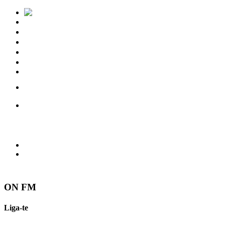
Notícias
Eventos
Vídeos
Torres Vedras
Contactos
ON FM
Liga-te