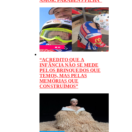
AMOR. PARABÉNS FILHA”
“ACREDITO QUE A
INFÂNCIA NÃO SE MEDE
PELOS BRINQUEDOS QUE
TEMOS, MAS PELAS
MEMÓRIAS QUE
CONSTRUÍMOS”