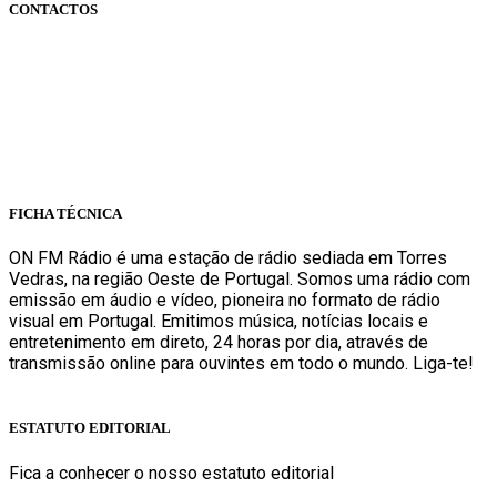
CONTACTOS
onfm.pt
261 322 318
geral@onfm.pt
Rua Ana Maria Bastos, Bloco 1, Lojas 7 e 8 - Torres Vedras
FICHA TÉCNICA
ON FM Rádio é uma estação de rádio sediada em Torres
Vedras, na região Oeste de Portugal. Somos uma rádio com
emissão em áudio e vídeo, pioneira no formato de rádio
visual em Portugal. Emitimos música, notícias locais e
entretenimento em direto, 24 horas por dia, através de
transmissão online para ouvintes em todo o mundo. Liga-te!
Sabe mais
ESTATUTO EDITORIAL
Fica a conhecer o nosso estatuto editorial
Sabe mais