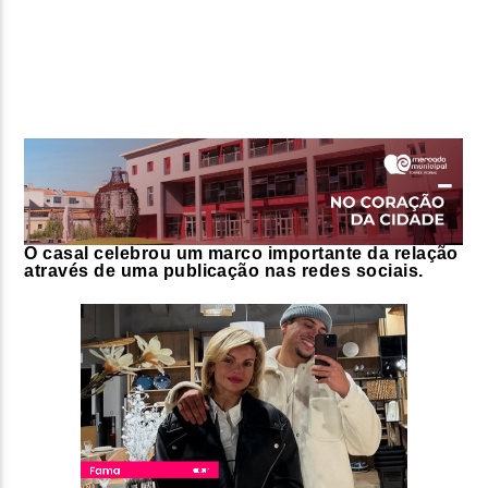
FAIXA ATUAL
TÍTULO
ARTISTA
O casal celebrou um marco importante da relação
através de uma publicação nas redes sociais.
ON FM