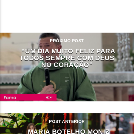
CONTINUE LENDO
PRÓXIMO POST
“UM DIA MUITO FELIZ PARA
TODOS SEMPRE COM DEUS
NO CORAÇÃO”
POST ANTERIOR
MARIA BOTELHO MONIZ