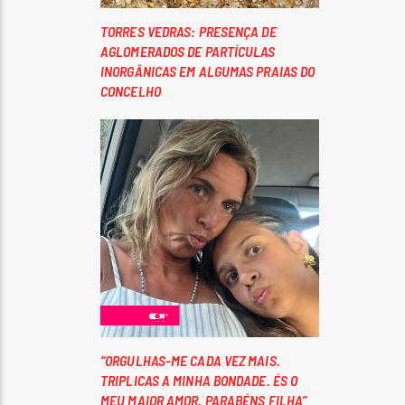
TORRES VEDRAS: PRESENÇA DE
AGLOMERADOS DE PARTÍCULAS
INORGÂNICAS EM ALGUMAS PRAIAS DO
CONCELHO
“ORGULHAS-ME CADA VEZ MAIS.
TRIPLICAS A MINHA BONDADE. ÉS O
MEU MAIOR AMOR. PARABÉNS FILHA”