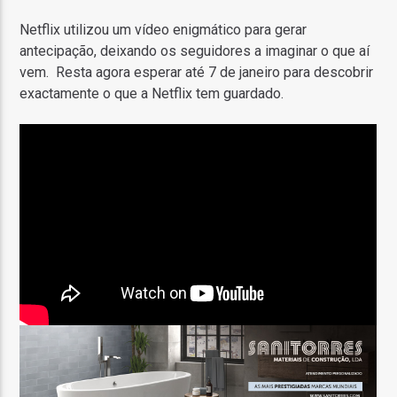
Netflix utilizou um vídeo enigmático para gerar
antecipação, deixando os seguidores a imaginar o que aí
vem. Resta agora esperar até 7 de janeiro para descobrir
exactamente o que a Netflix tem guardado.