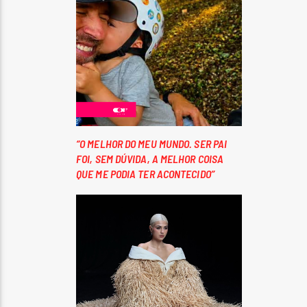
“O MELHOR DO MEU MUNDO. SER PAI
FOI, SEM DÚVIDA, A MELHOR COISA
QUE ME PODIA TER ACONTECIDO”