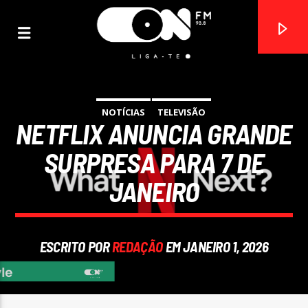
NOTÍCIAS
TELEVISÃO
NETFLIX ANUNCIA GRANDE
ON FM
LIGA-TE
SURPRESA PARA 7 DE
JANEIRO
ESCRITO POR
REDAÇÃO
EM JANEIRO 1, 2026