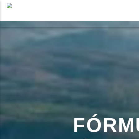
NOTÍCIAS
EVENTOS
FAIXA 
ON FM
TÍT
LIGA-TE
ARTIS
FÓRM