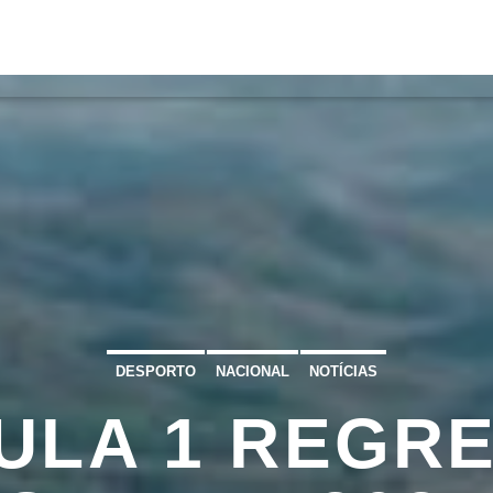
VÍDEOS
TORRES VEDRAS
CONTAC
ATUAL
ULO
TA
DESPORTO
NACIONAL
NOTÍCIAS
ULA 1 REGRE