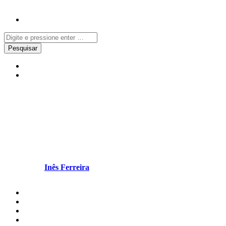
Local
Notícias
Jakub Otruba vence primeira
etapa do Troféu Joaquim
Agostinho
Escrito por
Inês Ferreira
em Julho 11, 2025