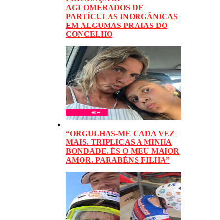
AGLOMERADOS DE
PARTÍCULAS INORGÂNICAS
EM ALGUMAS PRAIAS DO
CONCELHO
“ORGULHAS-ME CADA VEZ
MAIS. TRIPLICAS A MINHA
BONDADE. ÉS O MEU MAIOR
AMOR. PARABÉNS FILHA”