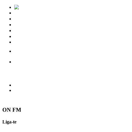
Notícias
Eventos
Vídeos
Torres Vedras
Contactos
ON FM
Liga-te