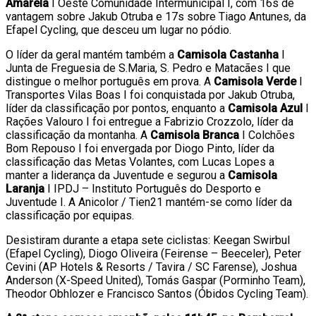
Amarela
I Oeste Comunidade Intermunicipal I, com 16s de
vantagem sobre Jakub Otruba e 17s sobre Tiago Antunes, da
Efapel Cycling, que desceu um lugar no pódio.
O líder da geral mantém também a
Camisola Castanha
I
Junta de Freguesia de S.Maria, S. Pedro e Matacães I que
distingue o melhor português em prova. A
Camisola Verde
I
Transportes Vilas Boas I foi conquistada por Jakub Otruba,
líder da classificação por pontos, enquanto a
Camisola Azul
I
Rações Valouro I foi entregue a Fabrizio Crozzolo, líder da
classificação da montanha. A
Camisola Branca
I Colchões
Bom Repouso I foi envergada por Diogo Pinto, líder da
classificação das Metas Volantes, com Lucas Lopes a
manter a liderança da Juventude e segurou a
Camisola
Laranja
I IPDJ – Instituto Português do Desporto e
Juventude I. A Anicolor / Tien21 mantém-se como líder da
classificação por equipas.
Desistiram durante a etapa sete ciclistas: Keegan Swirbul
(Efapel Cycling), Diogo Oliveira (Feirense – Beeceler), Peter
Cevini (AP Hotels & Resorts / Tavira / SC Farense), Joshua
Anderson (X-Speed United), Tomás Gaspar (Porminho Team),
Theodor Obhlozer e Francisco Santos (Óbidos Cycling Team).