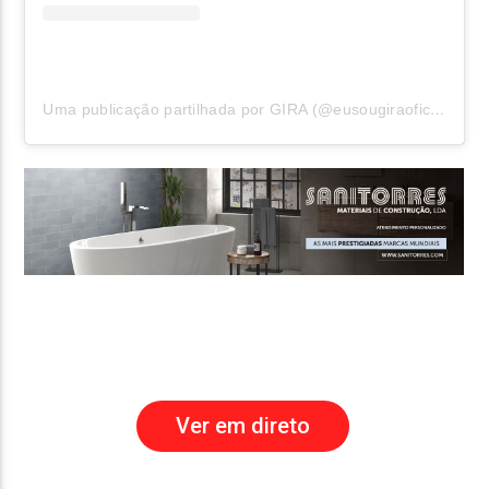
Uma publicação partilhada por GIRA (@eusougiraoficial)
Ver em direto