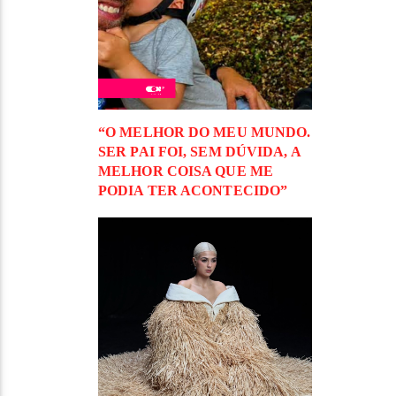
“O MELHOR DO MEU MUNDO.
SER PAI FOI, SEM DÚVIDA, A
MELHOR COISA QUE ME
PODIA TER ACONTECIDO”