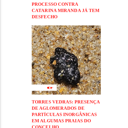
PROCESSO CONTRA
CATARINA MIRANDA JÁ TEM
DESFECHO
TORRES VEDRAS: PRESENÇA
DE AGLOMERADOS DE
PARTÍCULAS INORGÂNICAS
EM ALGUMAS PRAIAS DO
CONCELHO