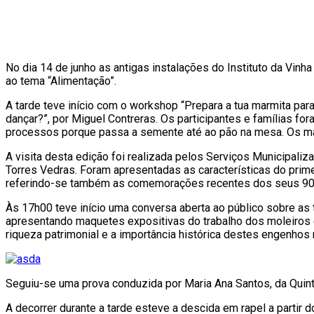
No dia 14 de junho as antigas instalações do Instituto da Vi
ao tema “Alimentação”.
A tarde teve início com o workshop “Prepara a tua marmita para 
dançar?”, por Miguel Contreras. Os participantes e famílias fo
processos porque passa a semente até ao pão na mesa. Os mai
A visita desta edição foi realizada pelos Serviços Municipa
Torres Vedras. Foram apresentadas as características do prim
referindo-se também as comemorações recentes dos seus 90
Às 17h00 teve início uma conversa aberta ao público sobre as
apresentando maquetes expositivas do trabalho dos moleiros e 
riqueza patrimonial e a importância histórica destes engenhos
Seguiu-se uma prova conduzida por Maria Ana Santos, da Quin
A decorrer durante a tarde esteve a descida em rapel a parti