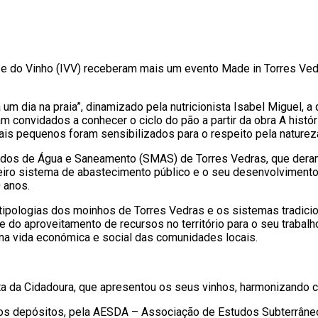
nha e do Vinho (IVV) receberam mais um evento Made in Torres V
um dia na praia”, dinamizado pela nutricionista Isabel Miguel, a
ram convidados a conhecer o ciclo do pão a partir da obra A hist
s pequenos foram sensibilizados para o respeito pela natureza
lizados de Água e Saneamento (SMAS) de Torres Vedras, que der
eiro sistema de abastecimento público e o seu desenvolvimento
 anos.
 tipologias dos moinhos de Torres Vedras e os sistemas tradic
do aproveitamento de recursos no território para o seu trabalh
 na vida económica e social das comunidades locais.
ta da Cidadoura, que apresentou os seus vinhos, harmonizando
r dos depósitos, pela AESDA – Associação de Estudos Subterrân