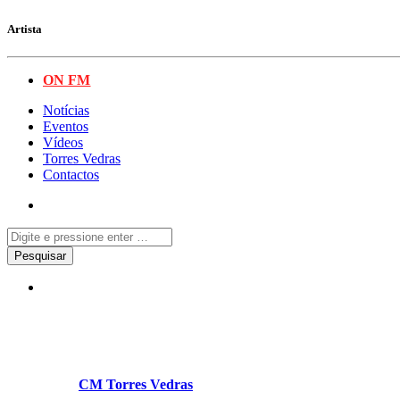
Artista
ON FM
Notícias
Eventos
Vídeos
Torres Vedras
Contactos
Torres Vedras
Made in Torres Vedras contou 
Escrito por
CM Torres Vedras
em Junho 17, 2025