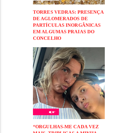
TORRES VEDRAS: PRESENÇA
DE AGLOMERADOS DE
PARTÍCULAS INORGÂNICAS
EM ALGUMAS PRAIAS DO
CONCELHO
“ORGULHAS-ME CADA VEZ