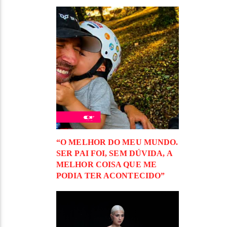
“O MELHOR DO MEU MUNDO.
SER PAI FOI, SEM DÚVIDA, A
MELHOR COISA QUE ME
PODIA TER ACONTECIDO”