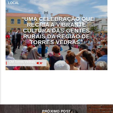
LOCAL
“UMA CELEBRAÇÃO QUE
RECRIA A VIBRANTE
CULTURA DAS GENTES
RURAIS DA REGIÃO DE
TORRES VEDRAS”
CM Torres Vedras
AGOSTO 8, 2026
CONTINUE LENDO
PRÓXIMO POST