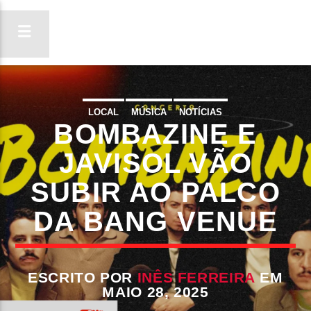
LOCAL
MÚSICA
NOTÍCIAS
BOMBAZINE E
ON FM
LIGA-TE
JAVISOL VÃO
SUBIR AO PALCO
DA BANG VENUE
ESCRITO POR
INÊS FERREIRA
EM
MAIO 28, 2025