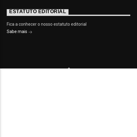
ESTATUTO EDITORIAL
Fica a conhecer o nosso estatuto editorial
Sabe mais
© 2023 On Fm, Todos os direitos reservados. Por
Slingshot
NOTÍCIAS
EVENTOS
VÍDEOS
CONTACTOS