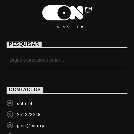
PESQUISAR
CONTACTOS
onfm.pt
261 322 318
geral@onfm.pt