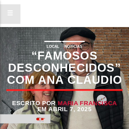
LOCAL
NOTÍCIAS
“FAMOSOS
ON FM
LIGA-TE
DESCONHECIDOS”
COM ANA CLÁUDIO
ESCRITO POR
MARIA FRANCISCA
EM ABRIL 7, 2025