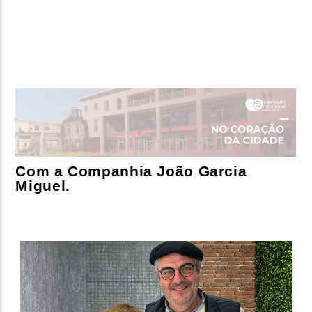
FAIXA ATUAL
TÍTULO
ARTISTA
Com a Companhia João Garcia
ON FM
Miguel.