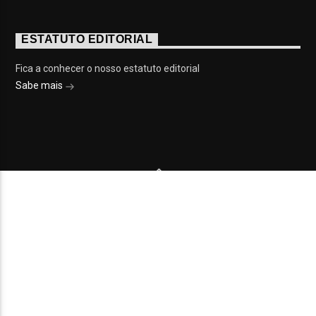
ESTATUTO EDITORIAL
Fica a conhecer o nosso estatuto editorial
Sabe mais
© 2023 On Fm, Todos os direitos reservados. Por
Slingshot
NOTÍCIAS
EVENTOS
VÍDEOS
CONTACTOS