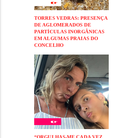
TORRES VEDRAS: PRESENÇA
DE AGLOMERADOS DE
PARTÍCULAS INORGÂNICAS
EM ALGUMAS PRAIAS DO
CONCELHO
“ORGULHAS-ME CADA VEZ