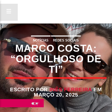
NOTÍCIAS
REDES SOCIAIS
MARCO COSTA:
ON FM
LIGA-TE
“ORGULHOSO DE
TI”
ESCRITO POR
INÊS FERREIRA
EM
MARÇO 20, 2025