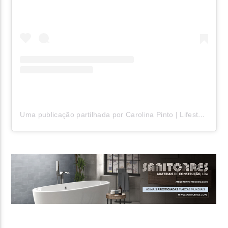
Uma publicação partilhada por Carolina Pinto | Lifestyle (@carolinamnpinto)