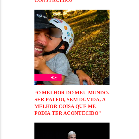
CONSTRUÍMOS”
“O MELHOR DO MEU MUNDO.
SER PAI FOI, SEM DÚVIDA, A
MELHOR COISA QUE ME
PODIA TER ACONTECIDO”