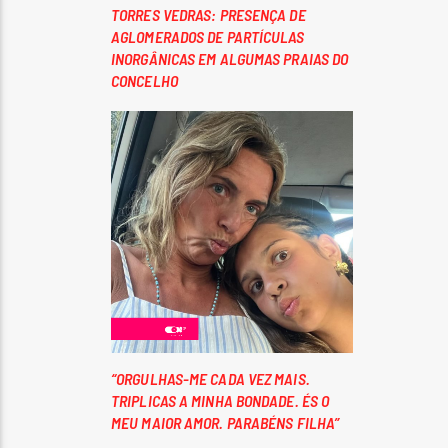
TORRES VEDRAS: PRESENÇA DE
AGLOMERADOS DE PARTÍCULAS
INORGÂNICAS EM ALGUMAS PRAIAS DO
CONCELHO
“ORGULHAS-ME CADA VEZ MAIS.
TRIPLICAS A MINHA BONDADE. ÉS O
MEU MAIOR AMOR. PARABÉNS FILHA”