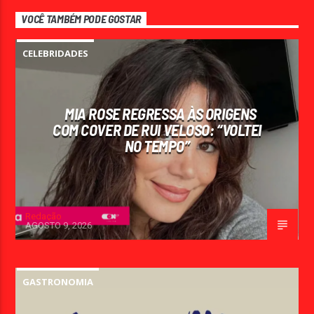
VOCÊ TAMBÉM PODE GOSTAR
CELEBRIDADES
MIA ROSE REGRESSA ÀS ORIGENS
COM COVER DE RUI VELOSO: “VOLTEI
NO TEMPO”
Redação
AGOSTO 9, 2026
GASTRONOMIA