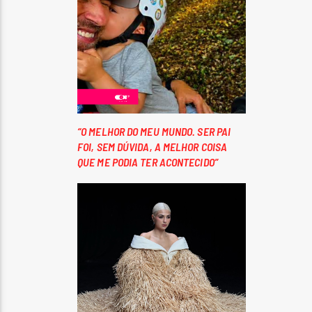
“O MELHOR DO MEU MUNDO. SER PAI
FOI, SEM DÚVIDA, A MELHOR COISA
QUE ME PODIA TER ACONTECIDO”