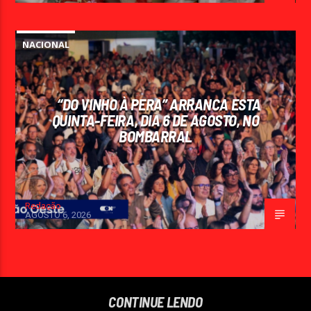
NACIONAL
“DO VINHO À PERA” ARRANCA ESTA
QUINTA-FEIRA, DIA 6 DE AGOSTO, NO
BOMBARRAL
Redação
AGOSTO 6, 2026
CONTINUE LENDO