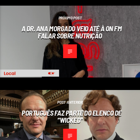
PRÓXIMO POST
A DR. ANA MORGADO VEIO ATÉ À ON FM
FALAR SOBRE NUTRIÇÃO
POST ANTERIOR
PORTUGUÊS FAZ PARTE DO ELENCO DE
“WICKED”