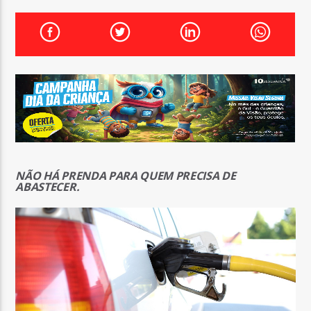
FAIXA ATUAL
TÍTULO
ARTISTA
ON FM
NÃO HÁ PRENDA PARA QUEM PRECISA DE
ABASTECER.