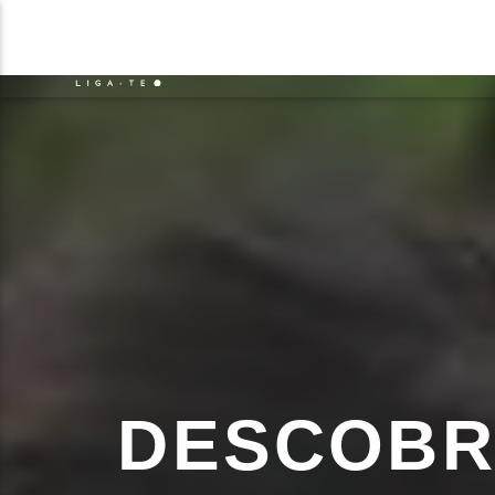
NOTÍCIAS
EVENTO
FAIXA 
ON FM
TÍT
LIGA-TE
ARTIS
DESCOBR