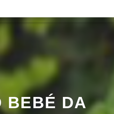
ACTOS
ON FM
 BEBÉ DA