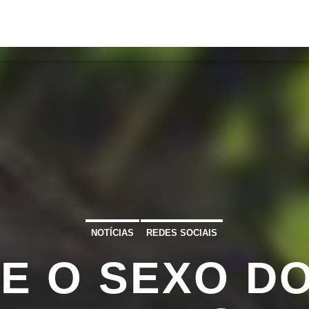
S
VÍDEOS
TORRES VEDRAS
CONT
ATUAL
ULO
TA
NOTÍCIAS
REDES SOCIAIS
E O SEXO DO