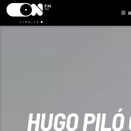
N
FAIXA ATU
ON FM
TÍTUL
LIGA-TE
ARTISTA
HUGO PILÓ