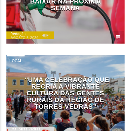
BAIXAR NA PRÓXIMA
SEMANA
Redação
AGOSTO 8, 2026
LOCAL
“UMA CELEBRAÇÃO QUE
RECRIA A VIBRANTE
CULTURA DAS GENTES
RURAIS DA REGIÃO DE
TORRES VEDRAS”
CM Torres Vedras