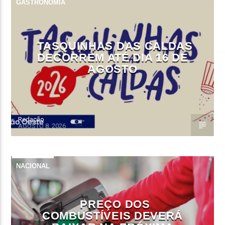
GASTRONOMIA
TASQUINHAS DAS CALDAS
DECORREM ATÉ DIA 16 DE
AGOSTO
Redação
AGOSTO 8, 2026
NACIONAL
PREÇO DOS
COMBUSTÍVEIS DEVERÁ