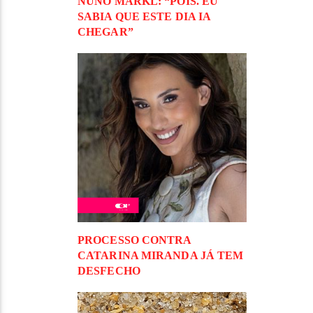
NUNO MARKL: “POIS. EU
SABIA QUE ESTE DIA IA
CHEGAR”
PROCESSO CONTRA
CATARINA MIRANDA JÁ TEM
DESFECHO