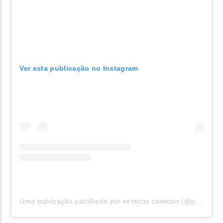
Ver esta publicação no Instagram
Uma publicação partilhada por ᴘᴀᴛʀíᴄɪᴀ ᴄᴀɴᴅᴏsᴏ (@patriciacandoso)