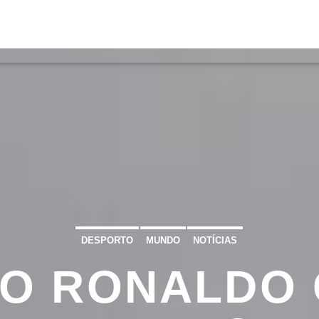
S
VÍDEOS
TORRES VEDRAS
CONT
ATUAL
ULO
TA
DESPORTO
MUNDO
NOTÍCIAS
NO RONALDO