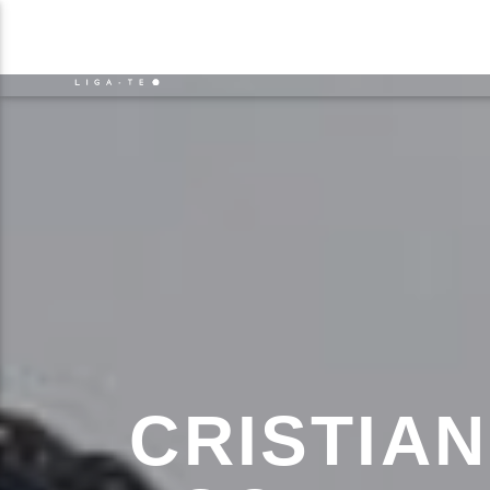
NOTÍCIAS
EVENTO
FAIXA 
ON FM
TÍT
LIGA-TE
ARTIS
CRISTIA