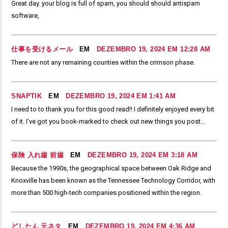
Great day. your blog is full of spam, you should should antispam
software,
仕事を受けるメール
EM
DEZEMBRO 19, 2024 EM 12:28 AM
There are not any remaining counties within the crimson phase.
SNAPTIK
EM
DEZEMBRO 19, 2024 EM 1:41 AM
I need to to thank you for this good read!! I definitely enjoyed every bit
of it. I’ve got you book-marked to check out new things you post…
保険 入れ歯 前歯
EM
DEZEMBRO 19, 2024 EM 3:18 AM
Because the 1990s, the geographical space between Oak Ridge and
Knoxville has been known as the Tennessee Technology Corridor, with
more than 500 high-tech companies positioned within the region.
どしたん 元ネタ
EM
DEZEMBRO 19, 2024 EM 4:36 AM