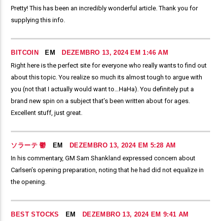
Pretty! This has been an incredibly wonderful article. Thank you for
supplying this info.
BITCOIN
EM
DEZEMBRO 13, 2024 EM 1:46 AM
Right here is the perfect site for everyone who really wants to find out
about this topic. You realize so much its almost tough to argue with
you (not that I actually would want to…HaHa). You definitely put a
brand new spin on a subject that’s been written about for ages.
Excellent stuff, just great.
ソラーテ 鬱
EM
DEZEMBRO 13, 2024 EM 5:28 AM
In his commentary, GM Sam Shankland expressed concern about
Carlsen’s opening preparation, noting that he had did not equalize in
the opening.
BEST STOCKS
EM
DEZEMBRO 13, 2024 EM 9:41 AM