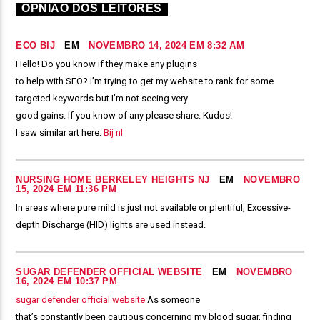
OPNIÃO DOS LEITORES
ECO BIJ
EM
NOVEMBRO 14, 2024 EM 8:32 AM
Hello! Do you know if they make any plugins
to help with SEO? I’m trying to get my website to rank for some
targeted keywords but I’m not seeing very
good gains. If you know of any please share. Kudos!
I saw similar art here:
Bij nl
NURSING HOME BERKELEY HEIGHTS NJ
EM
NOVEMBRO
15, 2024 EM 11:36 PM
In areas where pure mild is just not available or plentiful, Excessive-
depth Discharge (HID) lights are used instead.
SUGAR DEFENDER OFFICIAL WEBSITE
EM
NOVEMBRO
16, 2024 EM 10:37 PM
sugar defender official website
As someone
that’s constantly been cautious concerning my blood sugar, finding