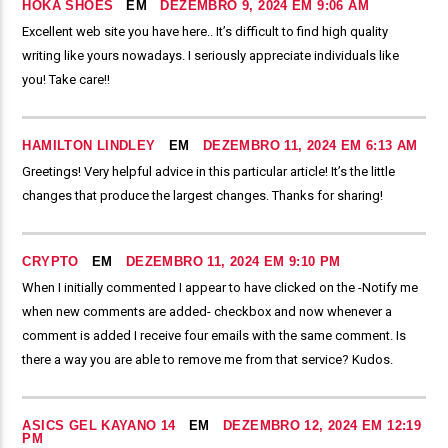
HOKA SHOES
EM
DEZEMBRO 9, 2024 EM 9:06 AM
Excellent web site you have here.. It’s difficult to find high quality
writing like yours nowadays. I seriously appreciate individuals like
you! Take care!!
HAMILTON LINDLEY
EM
DEZEMBRO 11, 2024 EM 6:13 AM
Greetings! Very helpful advice in this particular article! It’s the little
changes that produce the largest changes. Thanks for sharing!
CRYPTO
EM
DEZEMBRO 11, 2024 EM 9:10 PM
When I initially commented I appear to have clicked on the -Notify me
when new comments are added- checkbox and now whenever a
comment is added I receive four emails with the same comment. Is
there a way you are able to remove me from that service? Kudos.
ASICS GEL KAYANO 14
EM
DEZEMBRO 12, 2024 EM 12:19
PM