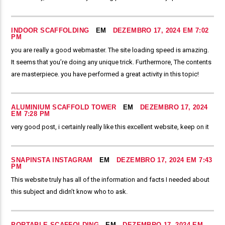
INDOOR SCAFFOLDING
EM
DEZEMBRO 17, 2024 EM 7:02
PM
you are really a good webmaster. The site loading speed is amazing.
It seems that you’re doing any unique trick. Furthermore, The contents
are masterpiece. you have performed a great activity in this topic!
ALUMINIUM SCAFFOLD TOWER
EM
DEZEMBRO 17, 2024
EM 7:28 PM
very good post, i certainly really like this excellent website, keep on it
SNAPINSTA INSTAGRAM
EM
DEZEMBRO 17, 2024 EM 7:43
PM
This website truly has all of the information and facts I needed about
this subject and didn’t know who to ask.
PORTABLE SCAFFOLDING
EM
DEZEMBRO 17, 2024 EM