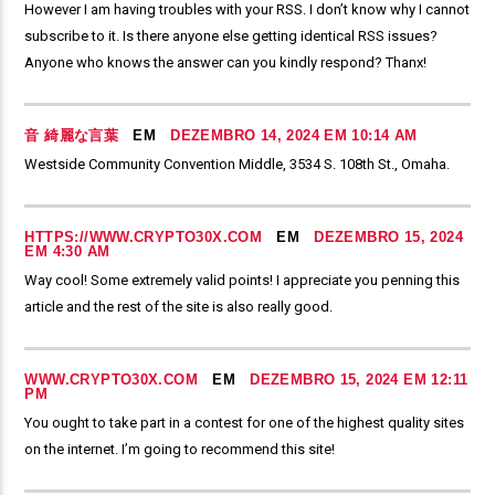
However I am having troubles with your RSS. I don’t know why I cannot
subscribe to it. Is there anyone else getting identical RSS issues?
Anyone who knows the answer can you kindly respond? Thanx!
音 綺麗な言葉
EM
DEZEMBRO 14, 2024 EM 10:14 AM
Westside Community Convention Middle, 3534 S. 108th St., Omaha.
HTTPS://WWW.CRYPTO30X.COM
EM
DEZEMBRO 15, 2024
EM 4:30 AM
Way cool! Some extremely valid points! I appreciate you penning this
article and the rest of the site is also really good.
WWW.CRYPTO30X.COM
EM
DEZEMBRO 15, 2024 EM 12:11
PM
You ought to take part in a contest for one of the highest quality sites
on the internet. I’m going to recommend this site!