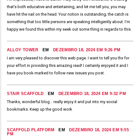
that’s both educative and entertaining, and let me tell you, you may
have hit the nail on the head. Your notion is outstanding; the catch is
something that too little persons are speaking intelligently about. I’m
happy we found this within my seek out some thing in regards to this.
ALLOY TOWER
EM
DEZEMBRO 18, 2024 EM 9:26 PM
I am very pleased to discover this web page. I want to tell you thx for
your effort in providing this amazing read! I certainly enjoyed it and I
have you book-marked to follow new issues you post.
STAIR SCAFFOLD
EM
DEZEMBRO 18, 2024 EM 9:32 PM
Thanks, wonderful blog… really enjoy it and put into my social
bookmarks. Keep up the good work
SCAFFOLD PLATFORM
EM
DEZEMBRO 18, 2024 EM 9:55
PM