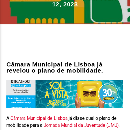
12, 2023
FAIXA ATUAL
TÍTULO
ARTISTA
Câmara Municipal de Lisboa já
revelou o plano de mobilidade
.
ON FM
A
Câmara Municipal de Lisboa
já disse qual o plano de
mobilidade para a
Jornada Mundial da Juventude (JMJ)
,