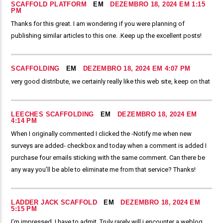
SCAFFOLD PLATFORM
EM
DEZEMBRO 18, 2024 EM 1:15
PM
Thanks for this great. I am wondering if you were planning of
publishing similar articles to this one. .Keep up the excellent posts!
SCAFFOLDING
EM
DEZEMBRO 18, 2024 EM 4:07 PM
very good distribute, we certainly really like this web site, keep on that
LEECHES SCAFFOLDING
EM
DEZEMBRO 18, 2024 EM
4:14 PM
When I originally commented I clicked the -Notify me when new
surveys are added- checkbox and today when a comment is added I
purchase four emails sticking with the same comment. Can there be
any way you’ll be able to eliminate me from that service? Thanks!
LADDER JACK SCAFFOLD
EM
DEZEMBRO 18, 2024 EM
5:15 PM
I’m impressed, I have to admit. Truly rarely will i encounter a weblog