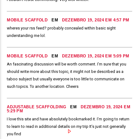
MOBILE SCAFFOLD
EM
DEZEMBRO 19, 2024 EM 4:57 PM
wheres your rss feed? probably concealed within basic sight
understanding me lol.
MOBILE SCAFFOLD
EM
DEZEMBRO 19, 2024 EM 5:09 PM
An fascinating discussion will be worth comment. I’m sure that you
should write more about this topic, it might not be described as a
taboo subject but usually everyone is too little to communicate on
such topics. To another location. Cheers
ADJUSTABLE SCAFFOLDING
EM
DEZEMBRO 19, 2024 EM
5:29 PM
I love this site and have absolutely bookmarked it. I’m going to return
to learn to read in additional details on my trip It’s just not generally
you find