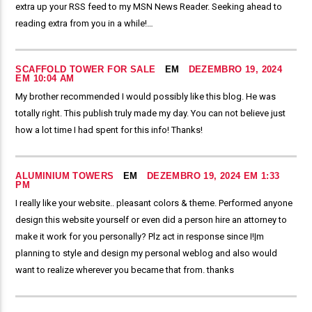
extra up your RSS feed to my MSN News Reader. Seeking ahead to
reading extra from you in a while!…
SCAFFOLD TOWER FOR SALE
EM
DEZEMBRO 19, 2024
EM 10:04 AM
My brother recommended I would possibly like this blog. He was
totally right. This publish truly made my day. You can not believe just
how a lot time I had spent for this info! Thanks!
ALUMINIUM TOWERS
EM
DEZEMBRO 19, 2024 EM 1:33
PM
I really like your website.. pleasant colors & theme. Performed anyone
design this website yourself or even did a person hire an attorney to
make it work for you personally? Plz act in response since I!|m
planning to style and design my personal weblog and also would
want to realize wherever you became that from. thanks