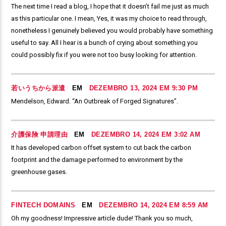
The next time I read a blog, I hope that it doesn’t fail me just as much
as this particular one. I mean, Yes, it was my choice to read through,
nonetheless I genuinely believed you would probably have something
useful to say. All I hear is a bunch of crying about something you
could possibly fix if you were not too busy looking for attention.
若いうちから派遣
EM
DEZEMBRO 13, 2024 EM 9:30 PM
Mendelson, Edward. “An Outbreak of Forged Signatures”.
介護保険 申請理由
EM
DEZEMBRO 14, 2024 EM 3:02 AM
It has developed carbon offset system to cut back the carbon
footprint and the damage performed to environment by the
greenhouse gases.
FINTECH DOMAINS
EM
DEZEMBRO 14, 2024 EM 8:59 AM
Oh my goodness! Impressive article dude! Thank you so much,