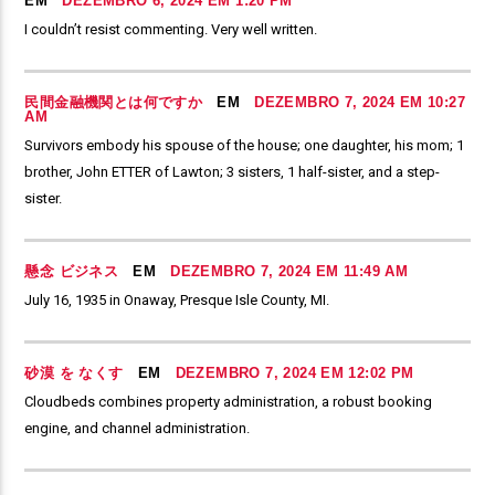
EM
DEZEMBRO 6, 2024 EM 1:20 PM
I couldn’t resist commenting. Very well written.
民間金融機関とは何ですか
EM
DEZEMBRO 7, 2024 EM 10:27
AM
Survivors embody his spouse of the house; one daughter, his mom; 1
brother, John ETTER of Lawton; 3 sisters, 1 half-sister, and a step-
sister.
懸念 ビジネス
EM
DEZEMBRO 7, 2024 EM 11:49 AM
July 16, 1935 in Onaway, Presque Isle County, MI.
砂漠 を なくす
EM
DEZEMBRO 7, 2024 EM 12:02 PM
Cloudbeds combines property administration, a robust booking
engine, and channel administration.