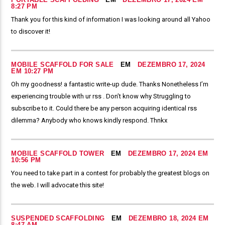
8:27 PM
Thank you for this kind of information I was looking around all Yahoo
to discover it!
MOBILE SCAFFOLD FOR SALE
EM
DEZEMBRO 17, 2024
EM 10:27 PM
Oh my goodness! a fantastic write-up dude. Thanks Nonetheless I’m
experiencing trouble with ur rss . Don’t know why Struggling to
subscribe to it. Could there be any person acquiring identical rss
dilemma? Anybody who knows kindly respond. Thnkx
MOBILE SCAFFOLD TOWER
EM
DEZEMBRO 17, 2024 EM
10:56 PM
You need to take part in a contest for probably the greatest blogs on
the web. I will advocate this site!
SUSPENDED SCAFFOLDING
EM
DEZEMBRO 18, 2024 EM
8:47 AM