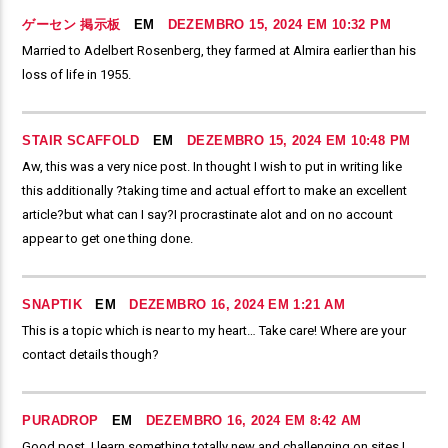
ゲーセン 掲示板
EM
DEZEMBRO 15, 2024 EM 10:32 PM
Married to Adelbert Rosenberg, they farmed at Almira earlier than his
loss of life in 1955.
STAIR SCAFFOLD
EM
DEZEMBRO 15, 2024 EM 10:48 PM
Aw, this was a very nice post. In thought I wish to put in writing like
this additionally ?taking time and actual effort to make an excellent
article?but what can I say?I procrastinate alot and on no account
appear to get one thing done.
SNAPTIK
EM
DEZEMBRO 16, 2024 EM 1:21 AM
This is a topic which is near to my heart… Take care! Where are your
contact details though?
PURADROP
EM
DEZEMBRO 16, 2024 EM 8:42 AM
Good post. I learn something totally new and challenging on sites I