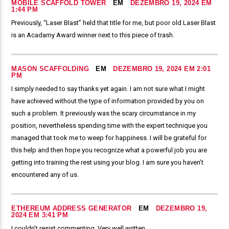
MOBILE SCAFFOLD TOWER
EM
DEZEMBRO 19, 2024 EM
1:44 PM
Previously, “Laser Blast” held that title for me, but poor old Laser Blast
is an Acadamy Award winner next to this piece of trash.
MASON SCAFFOLDING
EM
DEZEMBRO 19, 2024 EM 2:01
PM
I simply needed to say thanks yet again. I am not sure what I might
have achieved without the type of information provided by you on
such a problem. It previously was the scary circumstance in my
position, nevertheless spending time with the expert technique you
managed that took me to weep for happiness. I will be grateful for
this help and then hope you recognize what a powerful job you are
getting into training the rest using your blog. I am sure you haven’t
encountered any of us.
ETHEREUM ADDRESS GENERATOR
EM
DEZEMBRO 19,
2024 EM 3:41 PM
I couldn’t resist commenting. Very well written.