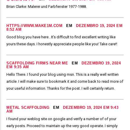
Brian Clarke: Malerei und Farbfenster 1977-1988.
HTTPS://WWW.MAKE1M.COM
EM
DEZEMBRO 19, 2024 EM
8:52 AM
Good blog you have here.. It’s difficult to find excellent writing like
yours these days. I honestly appreciate people like you! Take care!!
SCAFFOLDING FIRMS NEAR ME
EM
DEZEMBRO 19, 2024
EM 9:35 AM
Hello There. I found your blog using msn. This is a really well written
article. I will make sure to bookmark it and come back to read more of
your useful information. Thanks for the post. I will certainly return.
METAL SCAFFOLDING
EM
DEZEMBRO 19, 2024 EM 9:43
AM
I found your weblog site on google and verify a number of of your
early posts. Proceed to maintain up the very good operate. I simply