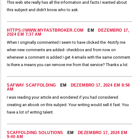
This web site really has all the information and facts I wanted about
this subject and didn’t know who to ask.
HTTPS://WWW.MYFASTBROKER.COM
EM
DEZEMBRO 17,
2024 EM 7:37 AM
When I originally commented I seem to have clicked the -Notify me
when new comments are added- checkbox and from now on
whenever a comment is added I get 4 emails with the same comment.
Is there a means you can remove me from that service? Thanks a lot.
SAFWAY SCAFFOLDING
EM
DEZEMBRO 17, 2024 EM 8:58
AM
I was reading your article and wondered if you had considered
creating an ebook on this subject. Your writing would sell it fast. You
have a lot of writing talent.
SCAFFOLDING SOLUTIONS
EM
DEZEMBRO 17, 2024 EM
9:40 AM