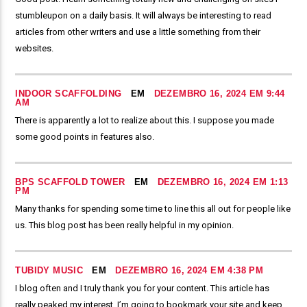
stumbleupon on a daily basis. It will always be interesting to read
articles from other writers and use a little something from their
websites.
INDOOR SCAFFOLDING
EM
DEZEMBRO 16, 2024 EM 9:44
AM
There is apparently a lot to realize about this. I suppose you made
some good points in features also.
BPS SCAFFOLD TOWER
EM
DEZEMBRO 16, 2024 EM 1:13
PM
Many thanks for spending some time to line this all out for people like
us. This blog post has been really helpful in my opinion.
TUBIDY MUSIC
EM
DEZEMBRO 16, 2024 EM 4:38 PM
I blog often and I truly thank you for your content. This article has
really peaked my interest. I’m going to bookmark your site and keep