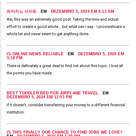
라카지노 사이트
EM
DEZEMBRO 5, 2024 EM 8:13 AM
Aw, this was an extremely good post. Taking the time and actual
effort to create a good article… but what can I say… I procrastinate a
whole lot and never seem to get anything done.
IS ONLINE NEWS RELIABLE
EM
DEZEMBRO 5, 2024 EM
3:18 PM
There is definately a great deal to find out about this topic. I love all
the points you have made.
BEST TODDLER BED FOR AIRPLANE TRAVEL
EM
DEZEMBRO 5, 2024 EM 11:53 PM
If it doesn’t, consider transferring your money to a different financial
institution.
IS THIS FINALLY OUR CHANCE TO FIND JOBS WE LOVE?