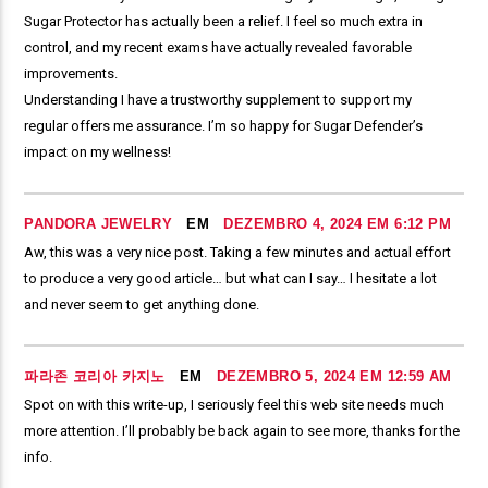
Sugar Protector has actually been a relief. I feel so much extra in
control, and my recent exams have actually revealed favorable
improvements.
Understanding I have a trustworthy supplement to support my
regular offers me assurance. I’m so happy for Sugar Defender’s
impact on my wellness!
PANDORA JEWELRY
EM
DEZEMBRO 4, 2024 EM 6:12 PM
Aw, this was a very nice post. Taking a few minutes and actual effort
to produce a very good article… but what can I say… I hesitate a lot
and never seem to get anything done.
파라존 코리아 카지노
EM
DEZEMBRO 5, 2024 EM 12:59 AM
Spot on with this write-up, I seriously feel this web site needs much
more attention. I’ll probably be back again to see more, thanks for the
info.