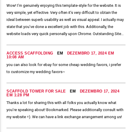
Wow! I’m genuinely enjoying this template-style for the website. It is
very simple, yet effective. Very often it’s very difficult to obtain the
ideal between superb usability as well as visual appeal. I actually may
state that you’ve done a excellent job with this. Additionally, the
website loads very quick personally upon Chrome. Outstanding Site…
ACCESS SCAFFOLDING
EM
DEZEMBRO 17, 2024 EM
10:08 AM
you can also look for ebay for some cheap wedding favors, i prefer
to customize my wedding favors~
SCAFFOLD TOWER FOR SALE
EM
DEZEMBRO 17, 2024
EM 1:28 PM
Thanks a lot for sharing this with all folks you actually know what
you’re speaking about! Bookmarked. Please additionally consult with
my website =). We can have a link exchange arrangement among us!