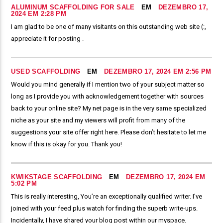
ALUMINUM SCAFFOLDING FOR SALE
EM
DEZEMBRO 17,
2024 EM 2:28 PM
I am glad to be one of many visitants on this outstanding web site (:,
appreciate it for posting .
USED SCAFFOLDING
EM
DEZEMBRO 17, 2024 EM 2:56 PM
Would you mind generally if I mention two of your subject matter so
long as I provide you with acknowledgement together with sources
back to your online site? My net page is in the very same specialized
niche as your site and my viewers will profit from many of the
suggestions your site offer right here. Please don’t hesitate to let me
know if this is okay for you. Thank you!
KWIKSTAGE SCAFFOLDING
EM
DEZEMBRO 17, 2024 EM
5:02 PM
This is really interesting, You’re an exceptionally qualified writer. I’ve
joined with your feed plus watch for finding the superb write-ups.
Incidentally, I have shared your blog post within our myspace.