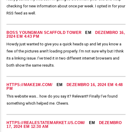
checking for new information about once per week. I opted in for your
RSS feed as well.
BOSS YOUNGMAN SCAFFOLD TOWER
EM
DEZEMBRO 16,
2024 EM 4:43 PM
Howdy just wanted to give you a quick heads up and let you know a
few of the pictures aren’t loading properly. I’m not sure why but I think
its a linking issue. I’ve tried it in two different internet browsers and
both show the same results.
HTTPS://MAKE1M.COM/
EM
DEZEMBRO 16, 2024 EM 4:48
PM
This website was… how do you say it? Relevant!! Finally I’ve found
something which helped me. Cheers.
HTTPS://REALESTATEMARKET.US.COM/
EM
DEZEMBRO
17, 2024 EM 12:30 AM