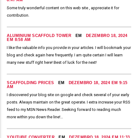
Some truly wonderful content on this web site , appreciate it for
contribution.
ALUMINIUM SCAFFOLD TOWER
EM
DEZEMBRO 18, 2024
EM 8:58 AM
I like the valuable info you provide in your articles. I will bookmark your
blog and check again here frequently. I am quite certain I will learn
many new stuff right here! Best of luck for the next!
SCAFFOLDING PRICES
EM
DEZEMBRO 18, 2024 EM 9:15
AM
I discovered your blog site on google and check several of your early
posts. Always maintain on the great operate. I extra increase your RSS
feed to my MSN News Reader. Seeking forward to reading much
more within you down the line!…
YOUTUBE CONVERTER
EM
DEZEMBRO 18, 2024 EM 11:33